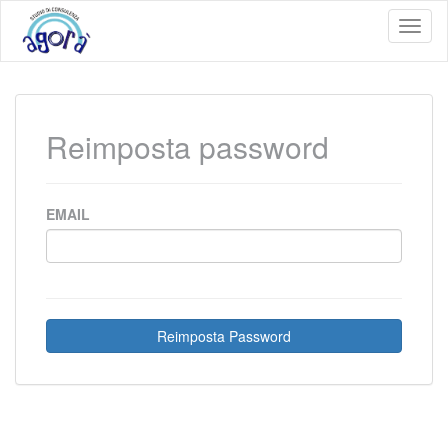
Toggl
naviga
Reimposta password
EMAIL